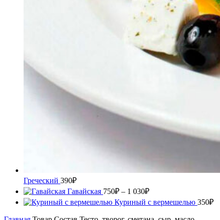
Греческий
390
₽
Гавайская
750
₽
–
1 030
₽
Куриный с вермешелью
350
₽
Главная
Товар Состав
Тесто, творог, сметана, сыр, масло