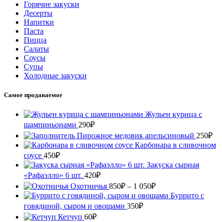
Горячие закуски
Десерты
Напитки
Паста
Пицца
Салаты
Соусы
Супы
Холодные закуски
Самое продаваемое
Жульен курица с
шампиньонами
290
₽
Пирожное медовик апельсиновый
250
₽
Карбонара в сливочном
соусе
450
₽
Закуска сырная
«Рафаэлло» 6 шт.
420
₽
Охотничья
850
₽
–
1 050
₽
Буррито с
говядиной, сыром и овощами
350
₽
Кетчуп
60
₽