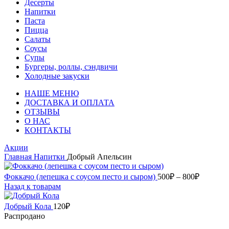
Десерты
Напитки
Паста
Пицца
Салаты
Соусы
Супы
Бургеры, роллы, сэндвичи
Холодные закуски
НАШЕ МЕНЮ
ДОСТАВКА И ОПЛАТА
ОТЗЫВЫ
О НАС
КОНТАКТЫ
Акции
Главная
Напитки
Добрый Апельсин
Диапазо
Фоккачо (лепешка с соусом песто и сыром)
500
₽
–
800
₽
цен:
Назад к товарам
500₽
–
Добрый Кола
120
₽
800₽
Распродано