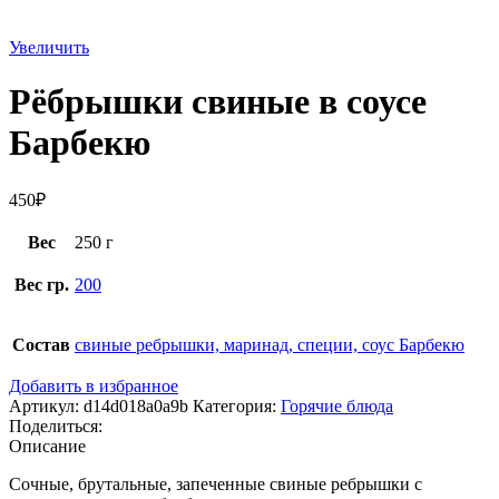
Увеличить
Рёбрышки свиные в соусе
Барбекю
450
₽
Вес
250 г
Вес гр.
200
Состав
свиные ребрышки, маринад, специи, соус Барбекю
Добавить в избранное
Артикул:
d14d018a0a9b
Категория:
Горячие блюда
Поделиться:
Описание
Сочные, брутальные, запеченные свиные ребрышки с