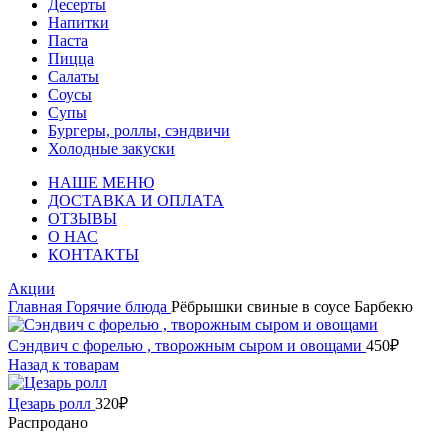
Десерты
Напитки
Паста
Пицца
Салаты
Соусы
Супы
Бургеры, роллы, сэндвичи
Холодные закуски
НАШЕ МЕНЮ
ДОСТАВКА И ОПЛАТА
ОТЗЫВЫ
О НАС
КОНТАКТЫ
Акции
Главная
Горячие блюда
Рёбрышки свиные в соусе Барбекю
Сэндвич с форелью , творожным сыром и овощами
450
₽
Назад к товарам
Цезарь ролл
320
₽
Распродано