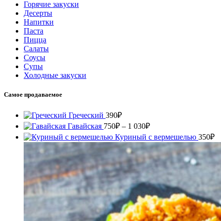
Горячие закуски
Десерты
Напитки
Паста
Пицца
Салаты
Соусы
Супы
Холодные закуски
Самое продаваемое
Греческий
390
₽
Диапазон
Гавайская
750
₽
–
1 030
₽
цен:
Куриный с вермешелью
350
₽
750₽
–
1
030₽