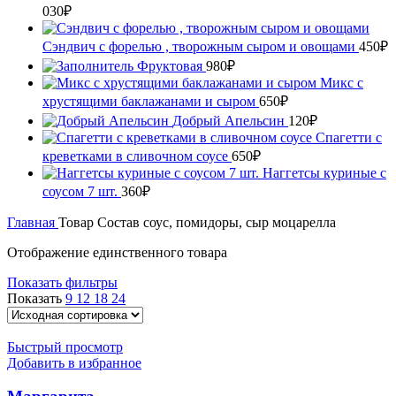
Диапазон
030
₽
цен:
750₽
Сэндвич с форелью , творожным сыром и овощами
450
₽
–
Фруктовая
980
₽
1
Микс с
030₽
хрустящими баклажанами и сыром
650
₽
Добрый Апельсин
120
₽
Спагетти с
креветками в сливочном соусе
650
₽
Наггетсы куриные с
соусом 7 шт.
360
₽
Главная
Товар Состав
соус, помидоры, сыр моцарелла
Отображение единственного товара
Показать фильтры
Показать
9
12
18
24
Быстрый просмотр
Добавить в избранное