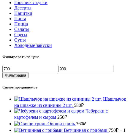
Горячие закуски
Десерты
Напитки
Паста
Пицца
Салаты
Соусы
Супы
Холодные закуски
Фильтровать по цене
Минимальная
Максимальная
цена
цена
Фильтрация
Самое продаваемое
Шашлычок
на шпажке из свинины 2 шт.
580
₽
Чебуреки с
картофелем и сыром
250
₽
Овощи гриль
360
₽
Ветчинная с грибами
750
₽
–
1