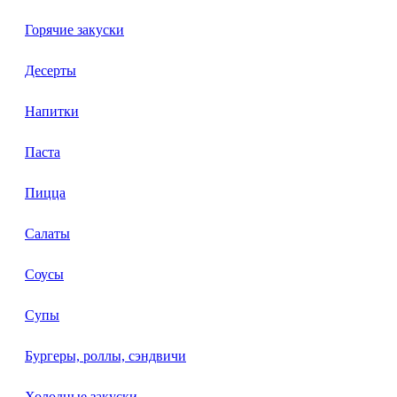
Горячие закуски
Десерты
Напитки
Паста
Пицца
Салаты
Соусы
Супы
Бургеры, роллы, сэндвичи
Холодные закуски