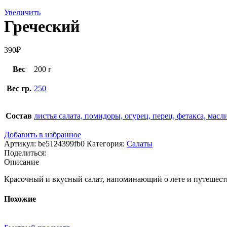
Увеличить
Греческий
390
₽
Вес
200 г
Вес гр.
250
Состав
листья салата, помидоры, огурец, перец, фетакса, мас
Добавить в избранное
Артикул:
be5124399fb0
Категория:
Салаты
Поделиться:
Описание
Красочный и вкусный салат, напоминающий о лете и путешест
Похожие