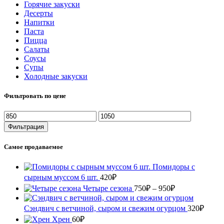
Горячие закуски
Десерты
Напитки
Паста
Пицца
Салаты
Соусы
Супы
Холодные закуски
Фильтровать по цене
Минимальная
Максимальная
цена
цена
Фильтрация
Самое продаваемое
Помидоры с
сырным муссом 6 шт.
420
₽
Диапазон
Четыре сезона
750
₽
–
950
₽
цен:
750₽
Сэндвич с ветчиной, сыром и свежим огурцом
320
₽
–
Хрен
60
₽