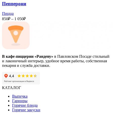
Пепперони
Пицца
Диапазон
850
₽
–
1 050
₽
цен:
850₽
–
1
050₽
В кафе-пиццерии «Рандеву»
в Павловском Посаде стильный
и лаконичный интерьер, удобное время работы, собственная
пекарня и служба доставки.
КАТАЛОГ
Выпечка
Гарниры
Горячие блюда
Горячие закуски