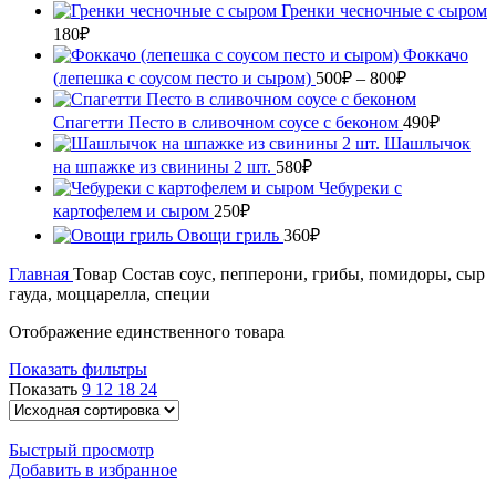
950₽
Гренки чесночные с сыром
180
₽
Фоккачо
Диапазон
(лепешка с соусом песто и сыром)
500
₽
–
800
₽
цен:
500₽
Спагетти Песто в сливочном соусе с беконом
490
₽
–
Шашлычок
800₽
на шпажке из свинины 2 шт.
580
₽
Чебуреки с
картофелем и сыром
250
₽
Овощи гриль
360
₽
Главная
Товар Состав
соус, пепперони, грибы, помидоры, сыр
гауда, моццарелла, специи
Отображение единственного товара
Показать фильтры
Показать
9
12
18
24
Быстрый просмотр
Добавить в избранное