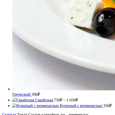
Греческий
390
₽
Диапазон
Гавайская
750
₽
–
1 030
₽
цен:
Куриный с вермешелью
350
₽
750₽
–
Главная
Товар Состав
картофель по - деревенски