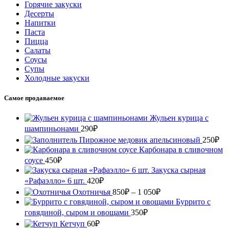
Горячие закуски
Десерты
Напитки
Паста
Пицца
Салаты
Соусы
Супы
Холодные закуски
Самое продаваемое
Жульен курица с
шампиньонами
290
₽
Пирожное медовик апельсиновый
250
₽
Карбонара в сливочном
соусе
450
₽
Закуска сырная
«Рафаэлло» 6 шт.
420
₽
Диапазон
Охотничья
850
₽
–
1 050
₽
цен:
Буррито с
850₽
говядиной, сыром и овощами
350
₽
–
Кетчуп
60
₽
1