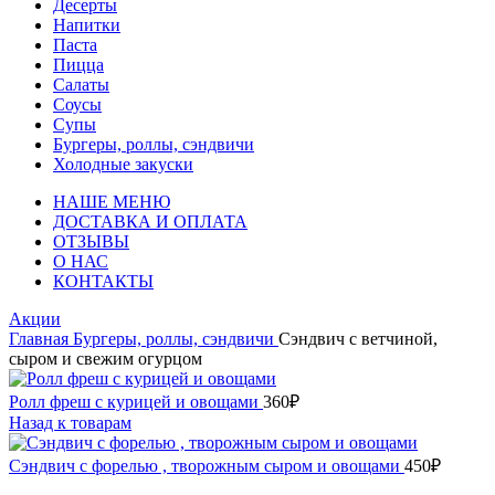
Десерты
Напитки
Паста
Пицца
Салаты
Соусы
Супы
Бургеры, роллы, сэндвичи
Холодные закуски
НАШЕ МЕНЮ
ДОСТАВКА И ОПЛАТА
ОТЗЫВЫ
О НАС
КОНТАКТЫ
Акции
Главная
Бургеры, роллы, сэндвичи
Сэндвич с ветчиной,
сыром и свежим огурцом
Ролл фреш с курицей и овощами
360
₽
Назад к товарам
Сэндвич с форелью , творожным сыром и овощами
450
₽