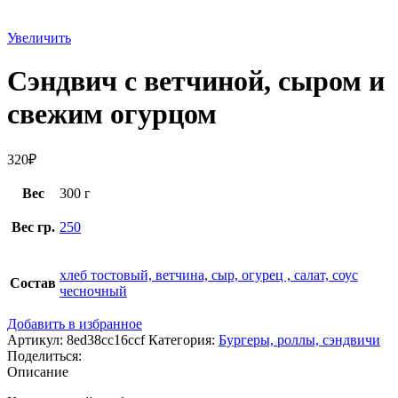
Увеличить
Сэндвич с ветчиной, сыром и
свежим огурцом
320
₽
Вес
300 г
Вес гр.
250
хлеб тостовый, ветчина, сыр, огурец , салат, соус
Состав
чесночный
Добавить в избранное
Артикул:
8ed38cc16ccf
Категория:
Бургеры, роллы, сэндвичи
Поделиться:
Описание