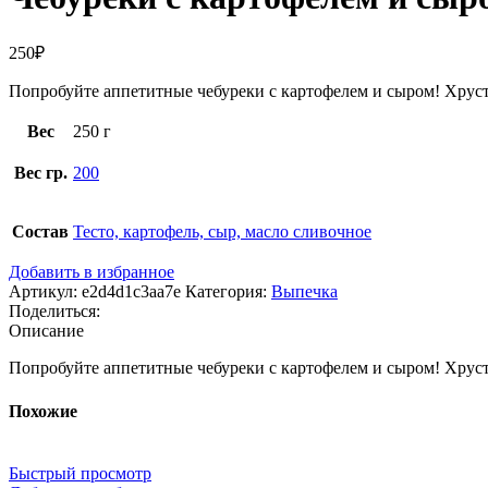
250
₽
Попробуйте аппетитные чебуреки с картофелем и сыром! Хрустя
Вес
250 г
Вес гр.
200
Состав
Тесто, картофель, сыр, масло сливочное
Добавить в избранное
Артикул:
e2d4d1c3aa7e
Категория:
Выпечка
Поделиться:
Описание
Попробуйте аппетитные чебуреки с картофелем и сыром! Хрустя
Похожие
Быстрый просмотр