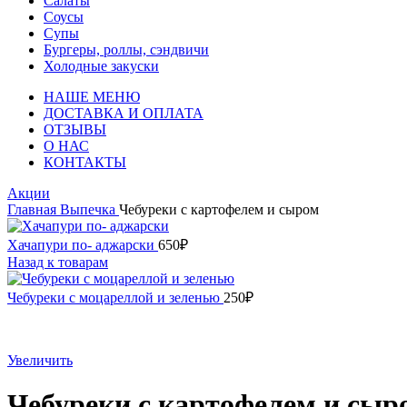
Салаты
Соусы
Супы
Бургеры, роллы, сэндвичи
Холодные закуски
НАШЕ МЕНЮ
ДОСТАВКА И ОПЛАТА
ОТЗЫВЫ
О НАС
КОНТАКТЫ
Акции
Главная
Выпечка
Чебуреки с картофелем и сыром
Хачапури по- аджарски
650
₽
Назад к товарам
Чебуреки с моцареллой и зеленью
250
₽
Увеличить
Чебуреки с картофелем и сыр